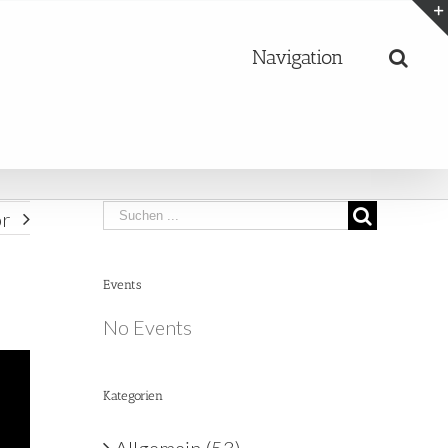
Navigation
Search
r
for:
Events
No Events
Kategorien