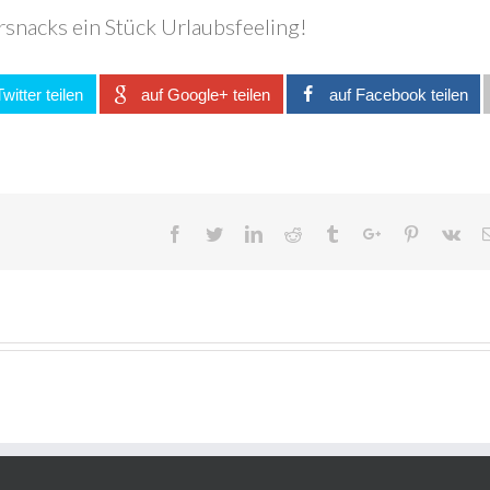
snacks ein Stück Urlaubsfeeling!
Twitter teilen
auf Google+ teilen
auf Facebook teilen
Facebook
Twitter
Linkedin
Reddit
Tumblr
Googleplus
Pinterest
Vk