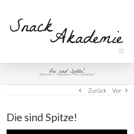
Die sind Spitze!
Startseite
/
Allgemein
/
Die sind Spitze!
Zurück
Vor
Die sind Spitze!