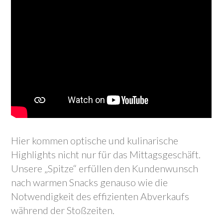
Hier kommen optische und kulinarische
Highlights nicht nur für das Mittagsgeschäft.
Unsere „Spitze“ erfüllen den Kundenwunsch
nach warmen Snacks genauso wie die
Notwendigkeit des effizienten Abverkaufs
während der Stoßzeiten.