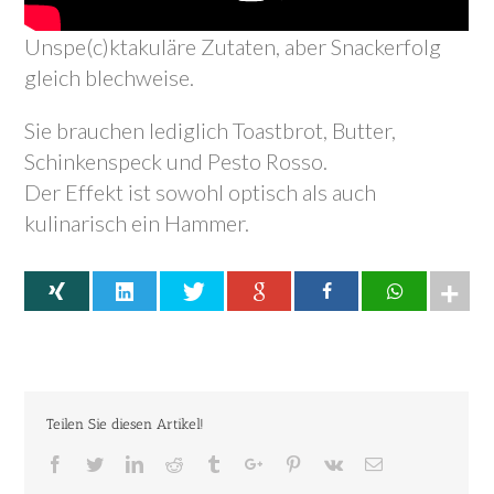
Unspe(c)ktakuläre Zutaten, aber Snackerfolg
gleich blechweise.
Sie brauchen lediglich Toastbrot, Butter,
Schinkenspeck und Pesto Rosso.
Der Effekt ist sowohl optisch als auch
kulinarisch ein Hammer.
Teilen Sie diesen Artikel!
Facebook
Twitter
Linkedin
Reddit
Tumblr
Googleplus
Pinterest
Vk
Email