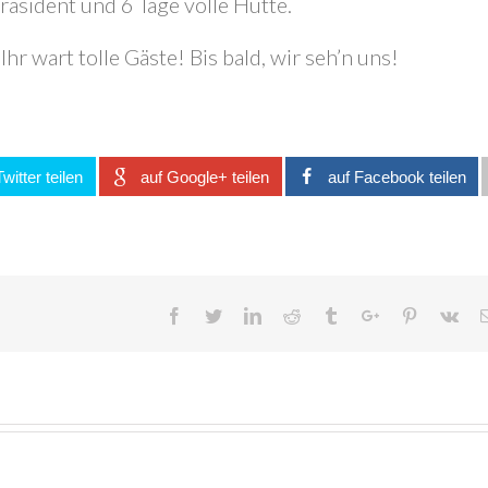
räsident und 6 Tage volle Hütte.
hr wart tolle Gäste! Bis bald, wir seh’n uns!
Twitter teilen
auf Google+ teilen
auf Facebook teilen
Facebook
Twitter
Linkedin
Reddit
Tumblr
Googleplus
Pinterest
Vk