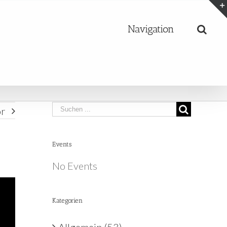
Navigation
Search
r
for:
Events
No Events
Kategorien