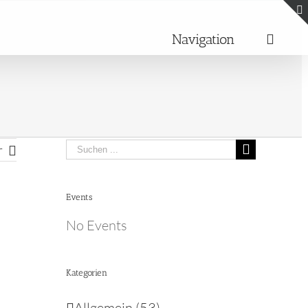
Navigation
Search
r
for:
Events
No Events
Kategorien
Allgemein (53)