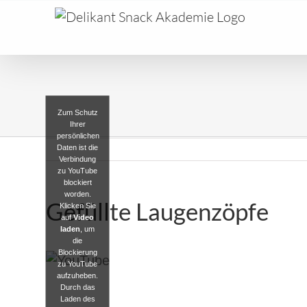
Zum Schutz
Ihrer
persönlichen
Daten ist die
Verbindung
zu YouTube
blockiert
worden.
Gefüllte Laugenzöpfe
Klicken Sie
auf
Video
laden
, um
die
Blockierung
zu YouTube
aufzuheben.
Durch das
Laden des